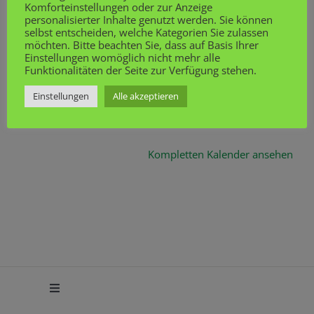
in
Komforteinstellungen oder zur Anzeige
Schülerbereich
personalisierter Inhalte genutzt werden. Sie können
Neubrandenburg,
selbst entscheiden, welche Kategorien Sie zulassen
Die Schüler der 9. Klasse nehmen an diesem Tag an
Klasse
möchten. Bitte beachten Sie, dass auf Basis Ihrer
Termine
Einstellungen womöglich nicht mehr alle
einer Veranstaltung zur Berufsberatung in
9
Funktionalitäten der Seite zur Verfügung stehen.
Neubrandenburg teil.
Einstellungen
Alle akzeptieren
iCal
Kompletten Kalender ansehen
Toggle
Navigation