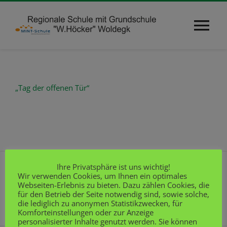
Zum
Inhalt
Tog
springen
Nav
Über uns
„Tag der offenen Tür“
Unterricht
Schulgemeinde
Profil
Ihre Privatsphäre ist uns wichtig!
Toggle
Wir verwenden Cookies, um Ihnen ein optimales
Navigation
Webseiten-Erlebnis zu bieten. Dazu zählen Cookies, die
HOME
für den Betrieb der Seite notwendig sind, sowie solche,
© Copyright Regionale Schule mit Grundschule
Service
die lediglich zu anonymen Statistikzwecken, für
„Wilhelm Höcker“ 2026
Komforteinstellungen oder zur Anzeige
personalisierter Inhalte genutzt werden. Sie können
NEWS