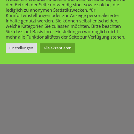
den Betrieb der Seite notwendig sind, sowie solche, die
lediglich zu anonymen Statistikzwecken, für
Komforteinstellungen oder zur Anzeige personalisierter
Inhalte genutzt werden. Sie können selbst entscheiden,
welche Kategorien Sie zulassen möchten. Bitte beachten
Sie, dass auf Basis Ihrer Einstellungen womöglich nicht
mehr alle Funktionalitäten der Seite zur Verfügung stehen.
Einstellungen
Alle akzeptieren