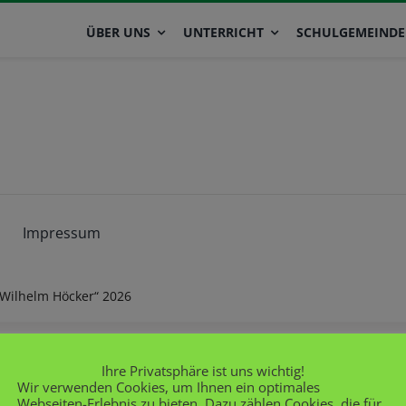
ÜBER UNS
UNTERRICHT
SCHULGEMEINDE
Impressum
„Wilhelm Höcker“ 2026
Ihre Privatsphäre ist uns wichtig!
Wir verwenden Cookies, um Ihnen ein optimales
Webseiten-Erlebnis zu bieten. Dazu zählen Cookies, die für