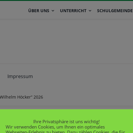
ÜBER UNS
UNTERRICHT
SCHULGEMEINDE
Impressum
„Wilhelm Höcker“ 2026
Ihre Privatsphäre ist uns wichtig!
Wir verwenden Cookies, um Ihnen ein optimales
Webseiten-Erlebnis zu bieten. Dazu zählen Cookies, die für