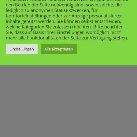
den Betrieb der Seite notwendig sind, sowie solche, die
lediglich zu anonymen Statistikzwecken, für
Komforteinstellungen oder zur Anzeige personalisierter
Inhalte genutzt werden. Sie können selbst entscheiden,
welche Kategorien Sie zulassen möchten. Bitte beachten
Sie, dass auf Basis Ihrer Einstellungen womöglich nicht
mehr alle Funktionalitäten der Seite zur Verfügung stehen.
Einstellungen
Alle akzeptieren